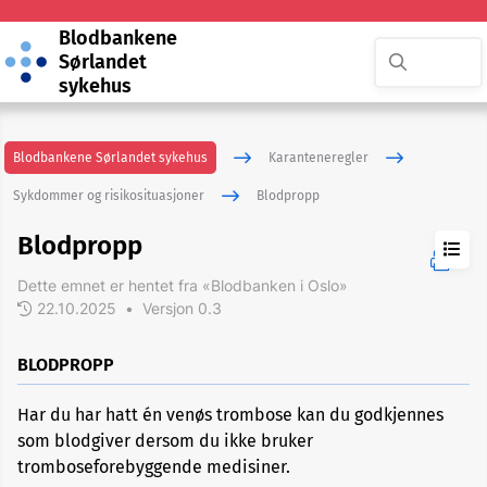
Blodbankene
Sørlandet
sykehus
Blodbankene Sørlandet sykehus
Karanteneregler
Sykdommer og risikosituasjoner
Blodpropp
Blodpropp
Dette emnet er hentet fra «Blodbanken i Oslo»
22.10.2025
•
Versjon 0.3
ADHD
BLODPROPP
Akupunktur
Har du har hatt én venøs trombose kan du godkjennes
eller
nålbehandling
som blodgiver dersom du ikke bruker
tromboseforebyggende medisiner.