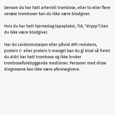
Allergi
Dersom du har hatt arteriell trombose, eller to eller flere
venøse tromboser kan du ikke være blodgiver.
Alopecia
Hvis du har hatt hjerneslag (apopleksi, TIA, "drypp") kan
du ikke være blodgiver.
Aneurisme
Har du Leidenmutasjon eller påvist APC-resistens,
Angst
protein C- eller protein S-mangel kan du gi blod så fremt
og
depresjon
du aldri har hatt trombose og ikke bruker
tromboseforebyggende medisiner. Personer med disse
diagnosene kan ikke være aferesegivere.
Apekopper
Belastningssykdommer
Benbrudd
Besvimelse