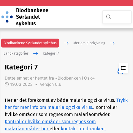
Blodbankene
Sørlandet
sykehus
Blodbankene Sørlandet sykehus
Mer om blodgivning
Landkategorier
Kategori 7
Kategori 7
Dette emnet er hentet fra «Blodbanken i Oslo»
Kategori
1
19.03.2023
•
Versjon 0.6
Her er det forekomst av både malaria og zika virus.
Trykk
Kategori
2
her for mer info om malaria og zika virus.
. Kontroller
hvilke områder som regnes som malariaområder.
Kontroller hvilke områder som regnes som
Kategori
3
malariaområder her
eller
kontakt blodbanken
.