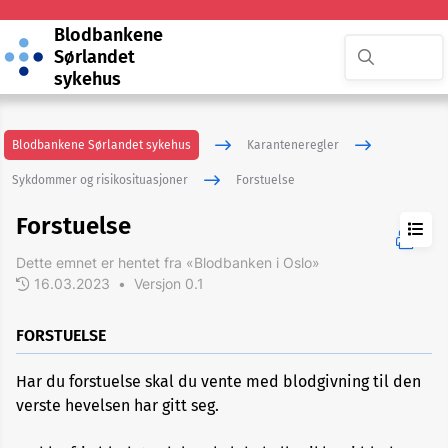
Blodbankene
Sørlandet
sykehus
Blodbankene Sørlandet sykehus
Karanteneregler
Sykdommer og risikosituasjoner
Forstuelse
Forstuelse
Dette emnet er hentet fra «Blodbanken i Oslo»
16.03.2023
•
Versjon 0.1
ADHD
FORSTUELSE
Akupunktur
Har du forstuelse skal du vente med blodgivning til den
eller
nålbehandling
verste hevelsen har gitt seg.