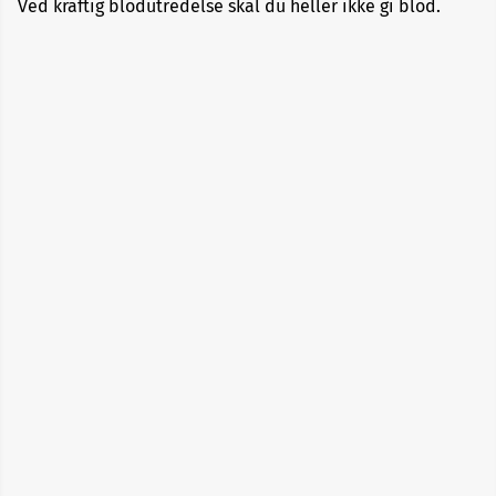
Ved kraftig blodutredelse skal du heller ikke gi blod.
Allergi
Alopecia
Aneurisme
Angst
og
depresjon
Apekopper
Belastningssykdommer
Benbrudd
Besvimelse