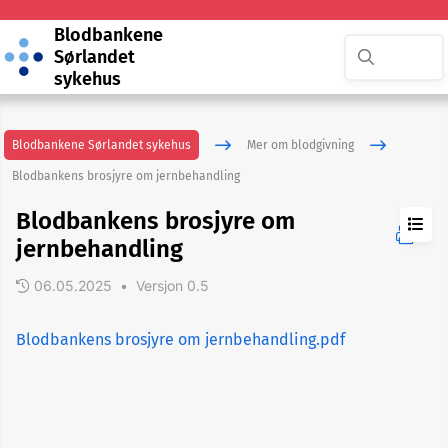
Blodbankene
Sørlandet
sykehus
Blodbankene Sørlandet sykehus
Mer om blodgivning
Blodbankens brosjyre om jernbehandling
Blodbankens brosjyre om
jernbehandling
06.05.2025
•
Versjon 0.5
Hvorfor
gi
Blodbankens brosjyre om jernbehandling.pdf
blod?
Mer
om
blod