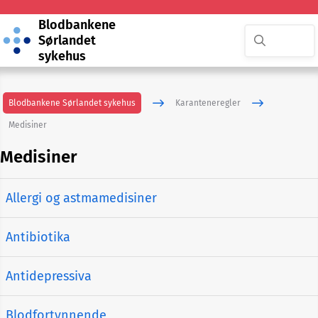
Blodbankene
Sørlandet
sykehus
Blodbankene Sørlandet sykehus
Karanteneregler
Medisiner
Medisiner
Allergi og astmamedisiner
Antibiotika
Antidepressiva
Blodfortynnende